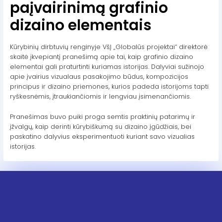
paįvairinimą grafinio
dizaino elementais
Kūrybinių dirbtuvių renginyje VšĮ „Globalūs projektai“ direktorė
skaitė įkvepiantį pranešimą apie tai, kaip grafinio dizaino
elementai gali praturtinti kuriamas istorijas. Dalyviai sužinojo
apie įvairius vizualaus pasakojimo būdus, kompozicijos
principus ir dizaino priemones, kurios padeda istorijoms tapti
ryškesnėmis, įtraukiančiomis ir lengviau įsimenančiomis.
Pranešimas buvo puiki proga semtis praktinių patarimų ir
įžvalgų, kaip derinti kūrybiškumą su dizaino įgūdžiais, bei
paskatino dalyvius eksperimentuoti kuriant savo vizualias
istorijas.