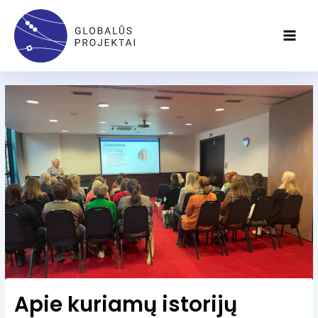
Pereiti
Main
prie
Men
turinio
Apie kuriamų istorijų