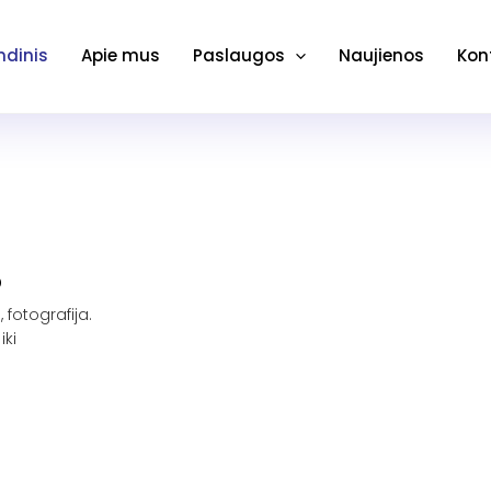
ndinis
Apie mus
Paslaugos
Naujienos
Kon
!
 fotografija.
iki