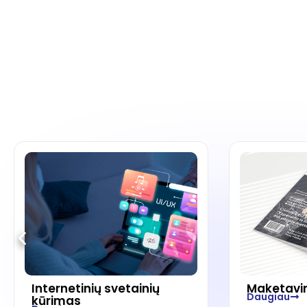
Internetinių svetainių
Maketavi
Daugiau
kūrimas