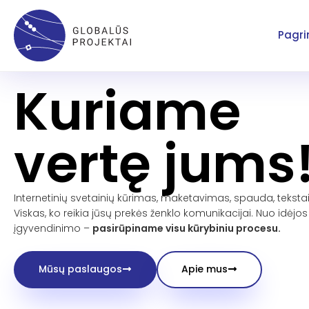
Pereiti
prie
Pagri
turinio
Kuriame
vertę
jums
Internetinių svetainių kūrimas, maketavimas, spauda, tekstai,
Viskas, ko reikia jūsų prekės ženklo komunikacijai. Nuo idėjos 
įgyvendinimo –
pasirūpiname visu kūrybiniu procesu.
Mūsų paslaugos
Apie mus