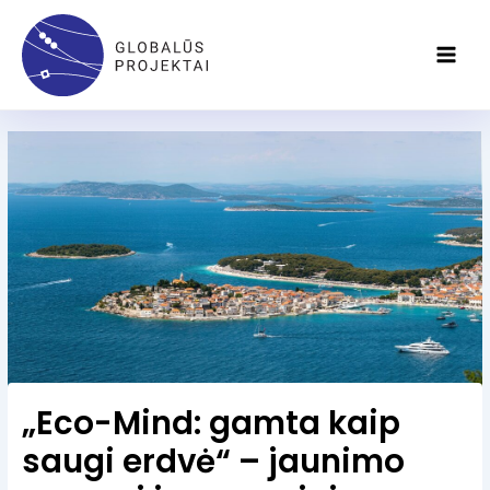
Pereiti
Main
prie
Men
turinio
„Eco-Mind: gamta kaip
saugi erdvė“ – jaunimo