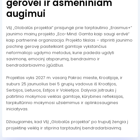
gerovei ir asmeniniam
augimui
VšĮ „Globalūs projektai“ prisijungė prie tarptautinio „Erasmus+“
jaunimo mainų projekto „Eco-Mind: Gamta kaip saugi erdvė“
kaip partnerinė organizacija. Projekto tikslas – stiprinti jaunimo
psichinę gerovę pasitelkiant gamtoje vykstančius
neformaliojo ugdymo metodus, kurie padeda ugdyti
savimonę, emocinį atsparumą, bendravimo ir
bendradarbiavimo įgūdžius.
Projektas vyks 2027 m. vasarą Pakrac mieste, Kroatijoje, ir
suburs 25 jaunuolius bei 5 grupių vadovus iš Kroatijos,
Serbijos, Lietuvos, Estijos ir Vokietijos. Dalyviai įsitrauks į
patirtinio mokymosi veiklas gamtoje, kūrybines refleksijas,
tarpkultūrinio mokymosi užsiėmimus ir aplinkosaugines
iniciatyvas.
Džiaugiamės, kad VšĮ „Globalūs projektai“ po truputį žengia į
projektinę veiklą ir stiprina tarptautinį bendradarbiavimą.